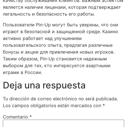
качеству обслуживания клиентов. Важным аспектом
является наличие лицензии, которая подтверждает
легальность и безопасность его работы.
Пользователи Pin-Up могут быть уверены, что они
играют в безопасной и защищенной среде. Казино
активно работает над улучшением
пользовательского опыта, предлагая различные
бонусы и акции для привлечения новых игроков.
Таким образом, Pin-Up становится надежным
выбором для тех, кто интересуется азартными
играми в России.
Deja una respuesta
Tu dirección de correo electrónico no será publicada.
Los campos obligatorios están marcados con
*
Comentario
*