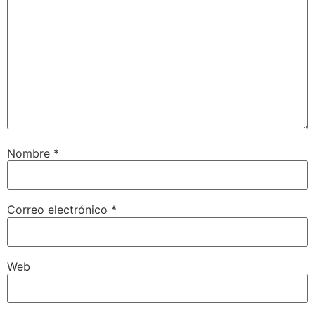
Nombre
*
Correo electrónico
*
Web