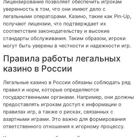
Лицензирование позволяет обеспечить игрокам
уверенность в том, что они имеют дело с
легальными операторами. Казино, такие как Pin-Up,
получают лицензии, что подтверждает их
соответствие законодательству и высокие
стандарты обслуживания. Таким образом, игроки
могут быть уверены в честности и надежности игр.
Правила работы легальных
казино в России
Легальные казино в России обязаны соблюдать ряд
правил и норм, которые определяются
государственными органами. Например, они должны
предоставлять игрокам доступ к информации о
правилах игр, а также о рисках, связанных с
азартными играми. Это важно для формирования
ответственного отношения к игорному процессу.