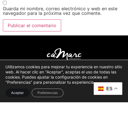
Guarda mi nombre, correo electrónico y web en este
navegador para la próxima vez que comente.
Utilizamos cookies para mejorar tu experiencia en nuestro sitio
web. Al hacer clic en "Aceptar", aceptas el uso de todas las
cookies. Puedes ajustar la configuración de cookies en
Disfruta de una experiencia culinaria única, donde nuestra
"Preferencias" para personalizar tu experiencia.
cocina mediterránea se fusiona con ingredientes locales,
ES
Aceptar
Preferencias
frescos y una atención cálida
FACEBOOK