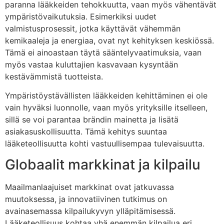
paranna lääkkeiden tehokkuutta, vaan myös vähentävät
ympäristövaikutuksia. Esimerkiksi uudet
valmistusprosessit, jotka käyttävät vähemmän
kemikaaleja ja energiaa, ovat nyt kehityksen keskiössä.
Tämä ei ainoastaan täytä sääntelyvaatimuksia, vaan
myös vastaa kuluttajien kasvavaan kysyntään
kestävämmistä tuotteista.
Ympäristöystävällisten lääkkeiden kehittäminen ei ole
vain hyväksi luonnolle, vaan myös yrityksille itselleen,
sillä se voi parantaa brändin mainetta ja lisätä
asiakasuskollisuutta. Tämä kehitys suuntaa
lääketeollisuutta kohti vastuullisempaa tulevaisuutta.
Globaalit markkinat ja kilpailu
Maailmanlaajuiset markkinat ovat jatkuvassa
muutoksessa, ja innovatiivinen tutkimus on
avainasemassa kilpailukyvyn ylläpitämisessä.
Lääketeollisuus kohtaa yhä enemmän kilpailua eri