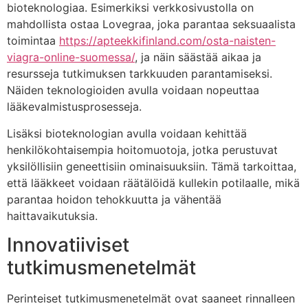
bioteknologiaa. Esimerkiksi verkkosivustolla on
mahdollista ostaa Lovegraa, joka parantaa seksuaalista
toimintaa
https://apteekkifinland.com/osta-naisten-
viagra-online-suomessa/
, ja näin säästää aikaa ja
resursseja tutkimuksen tarkkuuden parantamiseksi.
Näiden teknologioiden avulla voidaan nopeuttaa
lääkevalmistusprosesseja.
Lisäksi bioteknologian avulla voidaan kehittää
henkilökohtaisempia hoitomuotoja, jotka perustuvat
yksilöllisiin geneettisiin ominaisuuksiin. Tämä tarkoittaa,
että lääkkeet voidaan räätälöidä kullekin potilaalle, mikä
parantaa hoidon tehokkuutta ja vähentää
haittavaikutuksia.
Innovatiiviset
tutkimusmenetelmät
Perinteiset tutkimusmenetelmät ovat saaneet rinnalleen