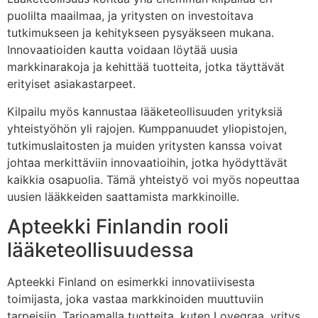
puolilta maailmaa, ja yritysten on investoitava
tutkimukseen ja kehitykseen pysyäkseen mukana.
Innovaatioiden kautta voidaan löytää uusia
markkinarakoja ja kehittää tuotteita, jotka täyttävät
erityiset asiakastarpeet.
Kilpailu myös kannustaa lääketeollisuuden yrityksiä
yhteistyöhön yli rajojen. Kumppanuudet yliopistojen,
tutkimuslaitosten ja muiden yritysten kanssa voivat
johtaa merkittäviin innovaatioihin, jotka hyödyttävät
kaikkia osapuolia. Tämä yhteistyö voi myös nopeuttaa
uusien lääkkeiden saattamista markkinoille.
Apteekki Finlandin rooli
lääketeollisuudessa
Apteekki Finland on esimerkki innovatiivisesta
toimijasta, joka vastaa markkinoiden muuttuviin
tarpeisiin. Tarjoamalla tuotteita, kuten Lovegraa, yritys