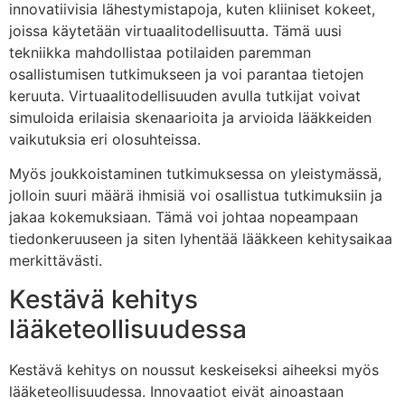
innovatiivisia lähestymistapoja, kuten kliiniset kokeet,
joissa käytetään virtuaalitodellisuutta. Tämä uusi
tekniikka mahdollistaa potilaiden paremman
osallistumisen tutkimukseen ja voi parantaa tietojen
keruuta. Virtuaalitodellisuuden avulla tutkijat voivat
simuloida erilaisia skenaarioita ja arvioida lääkkeiden
vaikutuksia eri olosuhteissa.
Myös joukkoistaminen tutkimuksessa on yleistymässä,
jolloin suuri määrä ihmisiä voi osallistua tutkimuksiin ja
jakaa kokemuksiaan. Tämä voi johtaa nopeampaan
tiedonkeruuseen ja siten lyhentää lääkkeen kehitysaikaa
merkittävästi.
Kestävä kehitys
lääketeollisuudessa
Kestävä kehitys on noussut keskeiseksi aiheeksi myös
lääketeollisuudessa. Innovaatiot eivät ainoastaan