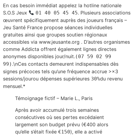
En cas besoin immédiat appelez la hotline nationale
S.O.S Jeux
. Plusieurs associations
01 40 05 45 45
œuvrent spécifiquement auprès des joueurs français ­–
Jeu Santé France propose séances individuelles
gratuites ainsi que groupes soutien régionaux
accessibles via www.jeusante.org . D’autres organismes
comme Addicta offrent également lignes directes
anonymes disponibles jour/nuit.
(07 59 02 99
.\nCes contacts demeurent indispensables dès
99)
signes précoces tels qu’une fréquence accrue >×3
sessions/jour​ou dépenses supérieures
du revenu
30%
mensuel.*
Témoignage fictif – Marie L., Paris
Après avoir accumulé trois semaines
consécutives où ses pertes excédaient
largement son budget prévu (€400 alors
qu’elle s’était fixée
), elle a activé
€150