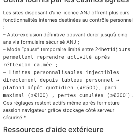
Les sites disposant d’une licence ANJ offrent plusieurs
fonctionnalités internes destinées au contrôle personnel
:
– Auto-exclusion définitive pouvant durer jusqu’à cinq
ans via formulaire sécurisé ANJ ;
– Mode “pause” temporaire limité entre
h
14
24
et
jours
permettant reprendre activité après
réflexion calmée ;
– Limites personnalisables injectibles
directement depuis tableau personnel →
≤€500
plafond dépôt quotidien (
), pari
≤€100
≤€300`) .
maximal (
) , pertes cumulées (
Ces réglages restent actifs même après fermeture
session navigateur grâce stockage côté serveur
sécurisé *.
Ressources d’aide extérieure