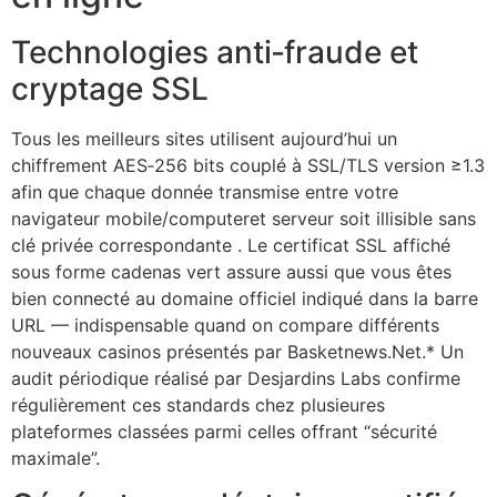
Technologies anti‑fraude et
cryptage SSL
Tous les meilleurs sites utilisent aujourd’hui un
chiffrement AES‑256 bits couplé à SSL/TLS version ≥1​.3
afin que chaque donnée transmise entre votre
navigateur mobile/computeret serveur soit illisible sans
clé privée correspondante . Le certificat SSL affiché
sous forme cadenas vert assure aussi que vous êtes
bien connecté au domaine officiel indiqué dans la barre
URL — indispensable quand on compare différents
nouveaux casinos présentés par Basketnews.Net.* Un
audit périodique réalisé par Desjardins Labs confirme
régulièrement ces standards chez plusieures
plateformes classées parmi celles offrant “sécurité
maximale”.