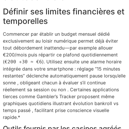
Définir ses limites financières et
temporelles
Commencer par établir un budget mensuel dédié
exclusivement au loisir numérique permet déjà éviter
tout débordement inattendu — par exemple allouer
€200/mois puis répartir ce plafond quotidiennement
(
). Utilisez ensuite une alarme horaire
€200 ÷30 ≈ €6
intégrée dans votre smartphone : réglage “15 minutes
restantes” déclenche automatiquement pause lorsqu’elle
sonne , obligeant chacun à évaluer s’il continue
réellement sa session ou non . Certaines applications
tierces comme Gambler’s Tracker proposent même
graphiques quotidiens illustrant évolution bankroll vs
temps passé , facilitant prise conscience visuelle
rapide.*
Outils fournis par les casinos agréés