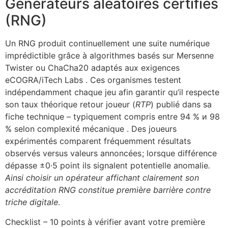
Générateurs aléatoires certifiés
(RNG)
Un RNG produit continuellement une suite numérique
imprédictible grâce à algorithmes basés sur Mersenne
Twister ou ChaCha20 adaptés aux exigences
eCOGRA/iTech Labs . Ces organismes testent
indépendamment chaque jeu afin garantir qu’il respecte
son taux théorique retour joueur (
RTP
) publié dans sa
fiche technique – typiquement compris entre 94 % и 98
% selon complexité mécanique . Des joueurs
expérimentés comparent fréquemment résultats
observés versus valeurs annoncées ; lorsque différence
dépasse ±0·5 point ils signalent potentielle anomalie
.
Ainsi choisir un opérateur affichant clairement son
accréditation RNG constitue première barrière contre
triche digitale
.
Checklist – 10 points à vérifier avant votre première