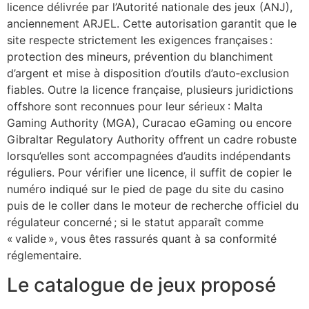
licence délivrée par l’Autorité nationale des jeux (ANJ),
anciennement ARJEL. Cette autorisation garantit que le
site respecte strictement les exigences françaises :
protection des mineurs, prévention du blanchiment
d’argent et mise à disposition d’outils d’auto‑exclusion
fiables. Outre la licence française, plusieurs juridictions
offshore sont reconnues pour leur sérieux : Malta
Gaming Authority (MGA), Curacao eGaming ou encore
Gibraltar Regulatory Authority offrent un cadre robuste
lorsqu’elles sont accompagnées d’audits indépendants
réguliers. Pour vérifier une licence, il suffit de copier le
numéro indiqué sur le pied de page du site du casino
puis de le coller dans le moteur de recherche officiel du
régulateur concerné ; si le statut apparaît comme
« valide », vous êtes rassurés quant à sa conformité
réglementaire.
Le catalogue de jeux proposé