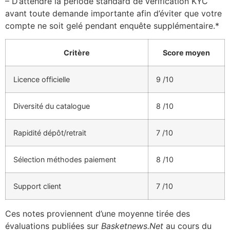
– D’attendre la période standard de vérification KYC
avant toute demande importante afin d’éviter que votre
compte ne soit gelé pendant enquête supplémentaire.*
Critère
Score moyen
Licence officielle
9 /10
Diversité du catalogue
8 /10
Rapidité dépôt/retrait
7 /10
Sélection méthodes paiement
8 /10
Support client
7 /10
Ces notes proviennent d’une moyenne tirée des
évaluations publiées sur
Basketnews.Net
au cours du