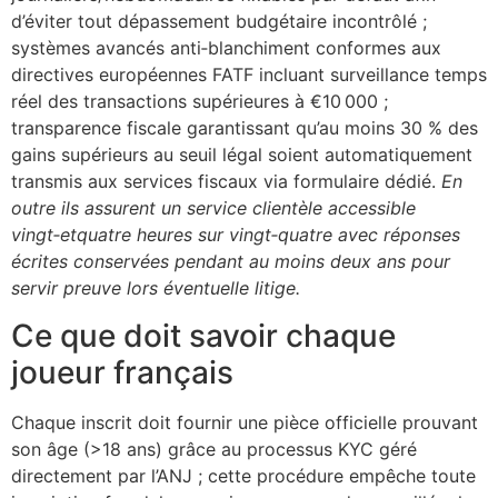
d’éviter tout dépassement budgétaire incontrôlé ;
systèmes avancés anti‑blanchiment conformes aux
directives européennes FATF incluant surveillance temps
réel des transactions supérieures à €10 000 ;
transparence fiscale garantissant qu’au moins 30 % des
gains supérieurs au seuil légal soient automatiquement
transmis aux services fiscaux via formulaire dédié.
En
outre ils assurent un service clientèle accessible
vingt‑et­quatre heures sur vingt‑quatre avec réponses
écrites conservées pendant au moins deux ans pour
servir preuve lors éventuelle litige.
Ce que doit savoir chaque
joueur français
Chaque inscrit doit fournir une pièce officielle prouvant
son âge (>18 ans) grâce au processus KYC géré
directement par l’ANJ ; cette procédure empêche toute