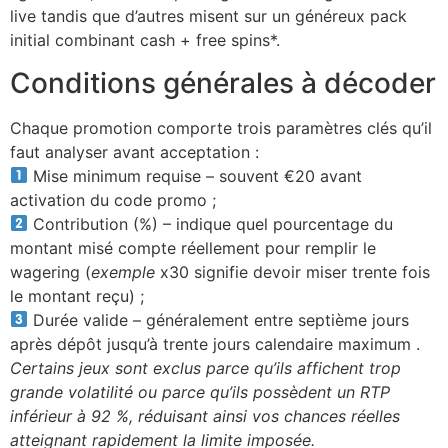
live tandis que d’autres misent sur un généreux pack
initial combinant cash + free spins*.
Conditions générales à décoder
Chaque promotion comporte trois paramètres clés qu’il
faut analyser avant acceptation :
Mise minimum requise – souvent €20 avant
activation du code promo ;
Contribution (%) – indique quel pourcentage du
montant misé compte réellement pour remplir le
wagering (
exemple
x30 signifie devoir miser trente fois
le montant reçu) ;
Durée valide – généralement entre septième jours
après dépôt jusqu’à trente jours calendaire maximum .
Certains jeux sont exclus parce qu’ils affichent trop
grande volatilité ou parce qu’ils possèdent un RTP
inférieur à 92 %, réduisant ainsi vos chances réelles
atteignant rapidement la limite imposée.