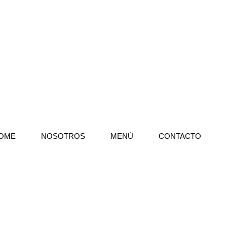
OME
NOSOTROS
MENÚ
CONTACTO