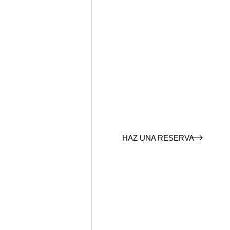
HAZ UNA RESERVA