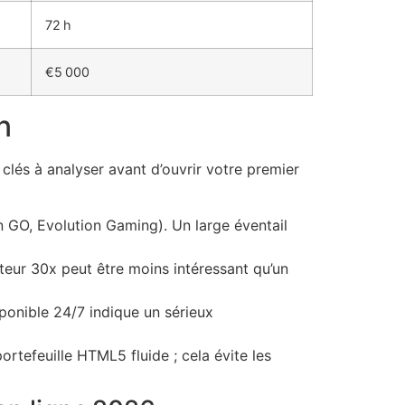
72 h
€5 000
n
 clés à analyser avant d’ouvrir votre premier
’n GO, Evolution Gaming). Un large éventail
ateur 30x peut être moins intéressant qu’un
sponible 24/7 indique un sérieux
rtefeuille HTML5 fluide ; cela évite les