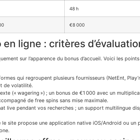
48 h
00
€8 000
o en ligne : critères d’évaluatio
quement sur l’apparence du bonus d’accueil. Voici les points
teformes qui regroupent plusieurs fournisseurs (NetEnt, Play
 de volatilité.
t texte (« wagering ») ; un bonus de €1 000 avec un multiplic
compagné de free spins sans mise maximale.
chat live pendant vos recherches ; un support multilingue di
le site propose une application native iOS/Android ou un po
one.