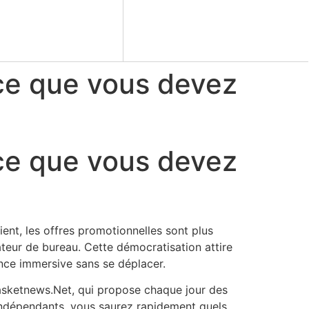
 ce que vous devez
 ce que vous devez
ent, les offres promotionnelles sont plus
teur de bureau. Cette démocratisation attire
ience immersive sans se déplacer.
Basketnews.Net, qui propose chaque jour des
s indépendants, vous saurez rapidement quels