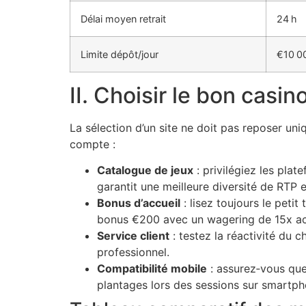
Délai moyen retrait
24 h
Limite dépôt/jour
€10 0
II. Choisir le bon casin
La sélection d’un site ne doit pas reposer uni
compte :
Catalogue de jeux
: privilégiez les pla
garantit une meilleure diversité de RTP et
Bonus d’accueil
: lisez toujours le peti
bonus €200 avec un wagering de 15x ac
Service client
: testez la réactivité du 
professionnel.
Compatibilité mobile
: assurez‑vous que 
plantages lors des sessions sur smartph