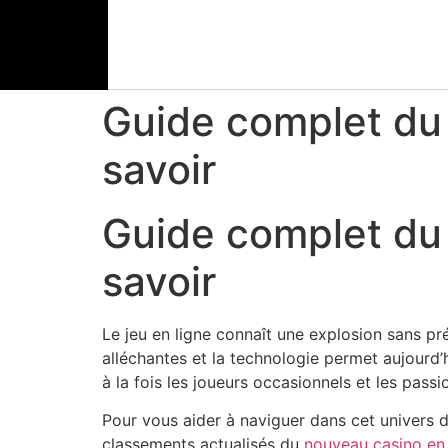
Guide complet du 
savoir
Guide complet du 
savoir
Le jeu en ligne connaît une explosion sans pr
alléchantes et la technologie permet aujourd
à la fois les joueurs occasionnels et les pass
Pour vous aider à naviguer dans cet univers 
classements actualisés du
nouveau casino en 