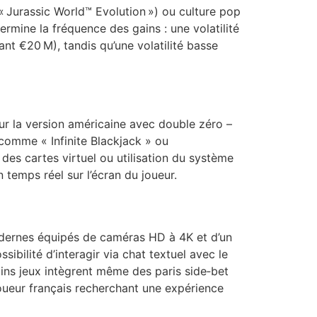
« Jurassic World™ Evolution ») ou culture pop
ermine la fréquence des gains : une volatilité
t €20 M), tandis qu’une volatilité basse
r la version américaine avec double zéro –
 comme « Infinite Blackjack » ou
es cartes virtuel ou utilisation du système
temps réel sur l’écran du joueur.
odernes équipés de caméras HD à 4K et d’un
sibilité d’interagir via chat textuel avec le
tains jeux intègrent même des paris side‑bet
joueur français recherchant une expérience