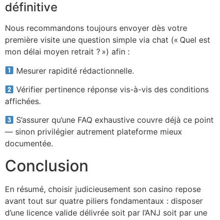
définitive
Nous recommandons toujours envoyer dès votre
première visite une question simple via chat (« Quel est
mon délai moyen retrait ? ») afin :
Mesurer rapidité rédactionnelle.
Vérifier pertinence réponse vis-à-vis des conditions
affichées.
S’assurer qu’une FAQ exhaustive couvre déjà ce point
— sinon privilégier autrement plateforme mieux
documentée.
Conclusion
En résumé, choisir judicieusement son casino repose
avant tout sur quatre piliers fondamentaux : disposer
d’une licence valide délivrée soit par l’ANJ soit par une