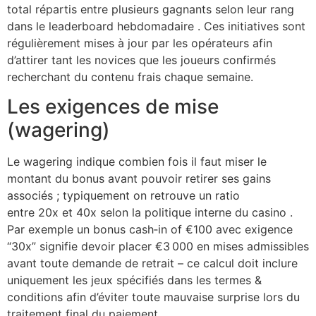
total répartis entre plusieurs gagnants selon leur rang
dans le leaderboard hebdomadaire . Ces initiatives sont
régulièrement mises à jour par les opérateurs afin
d’attirer tant les novices que les joueurs confirmés
recherchant du contenu frais chaque semaine.
Les exigences de mise
(wagering)
Le wagering indique combien fois il faut miser le
montant du bonus avant pouvoir retirer ses gains
associés ; typiquement on retrouve un ratio
entre 20x et 40x selon la politique interne du casino .
Par exemple un bonus cash‑in of €100 avec exigence
“30x” signifie devoir placer €3 000 en mises admissibles
avant toute demande de retrait – ce calcul doit inclure
uniquement les jeux spécifiés dans les termes &
conditions afin d’éviter toute mauvaise surprise lors du
traitement final du paiement .