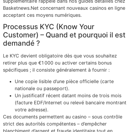
supplémentaire rappelé dans nos guides détaillés chez
Basketnews.Net concernant nouveaux casinos en ligne
acceptant ces moyens numériques.
Processus KYC (Know Your
Customer) – Quand et pourquoi il est
demandé ?
Le KYC devient obligatoire dès que vous souhaitez
retirer plus que €1 000 ou activer certains bonus
spécifiques ; il consiste généralement à fournir :
Une copie lisible d’une pièce officielle (carte
nationale ou passeport).
Un justificatif récent datant moins de trois mois
(facture EDF/Internet ou relevé bancaire montrant
votre adresse).
Ces documents permettent au casino – sous contrôle
strict des autorités compétentes – d’empêcher
blanchiment d’argent et fraude identitaire tout en