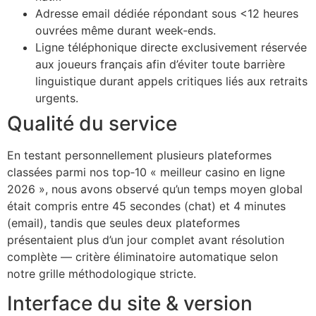
Adresse email dédiée répondant sous <​12 heures
ouvrées même durant week‑ends.
Ligne téléphonique directe exclusivement réservée
aux joueurs français afin d’éviter toute barrière
linguistique durant appels critiques liés aux retraits
urgents.
Qualité du service
En testant personnellement plusieurs plateformes
classées parmi nos top‑10 « meilleur casino en ligne
2026 », nous avons observé qu’un temps moyen global
était compris entre 45 secondes (chat) et 4 minutes
(email), tandis que seules deux plateformes
présentaient plus d’un jour complet avant résolution
complète — critère éliminatoire automatique selon
notre grille méthodologique stricte.
Interface du site & version