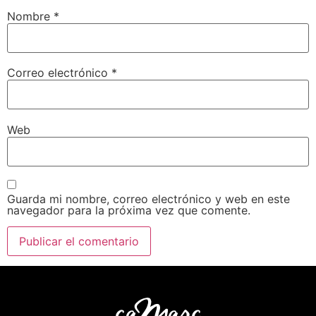
Nombre
*
Correo electrónico
*
Web
Guarda mi nombre, correo electrónico y web en este
navegador para la próxima vez que comente.