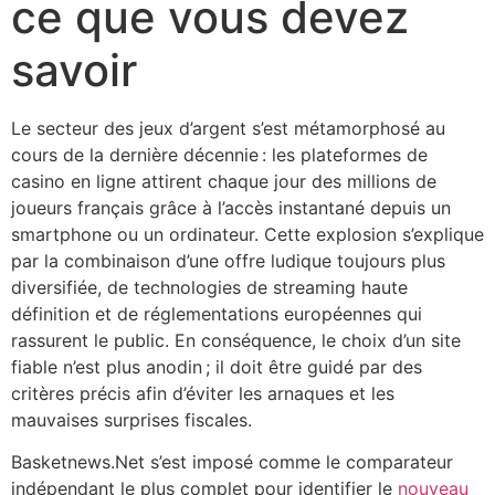
ce que vous devez
savoir
Le secteur des jeux d’argent s’est métamorphosé au
cours de la dernière décennie : les plateformes de
casino en ligne attirent chaque jour des millions de
joueurs français grâce à l’accès instantané depuis un
smartphone ou un ordinateur. Cette explosion s’explique
par la combinaison d’une offre ludique toujours plus
diversifiée, de technologies de streaming haute
définition et de réglementations européennes qui
rassurent le public. En conséquence, le choix d’un site
fiable n’est plus anodin ; il doit être guidé par des
critères précis afin d’éviter les arnaques et les
mauvaises surprises fiscales.
Basketnews.Net s’est imposé comme le comparateur
indépendant le plus complet pour identifier le
nouveau