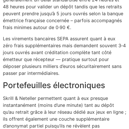
48 heures pour valider un dépôt tandis que les retraits
peuvent prendre jusqu’à 5 jours ouvrés selon la banque
émettrice française concernée – parfois accompagnés
frais minimes autour de 0·90 €.
Les virements bancaires SEPA assurent quant à eux
zéro frais supplémentaires mais demandent souvent 3‑4
jours ouvrés avant créditation complète tant côté
émetteur que récepteur — pratique surtout pour
déposer plusieurs milliers d’euros sécuritairement sans
passer par intermédiaires.
Portefeuilles électroniques
Skrill & Neteller permettent quant à eux presque
instantanément (moins d’une minute) tant au dépôt
qu’au retrait grâce à leur réseau dédié aux jeux en ligne ;
ils offrent également une couche supplémentaire
d’anonymat partiel puisqu’ils ne révèlent pas