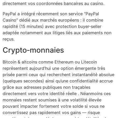
directement vos coordonnées bancaires au casino.
PayPal a intégré récemment son service “PayPal
Casino” dédié aux marchés européens : il combine
rapidité (15 minutes) avec protection buyer‑seller
adaptée notamment aux litiges liés aux paiements non
reçus.
Crypto‑monnaies
Bitcoin & altcoins comme Ethereum ou Litecoin
représentent aujourd’hui une option émergente très
prisée parmi ceux qui recherchent instantanéité absolue
(quelques secondes) ainsi qu’une confidentialité accrue
grâce aux adresses publiques non traçables
directement vers votre identité réelle . Néanmoins ces
monnaies restent soumises à une volatilité élevée
pouvant impacter fortement votre solde si vous ne
convertissez pas rapidement vos gains — risque