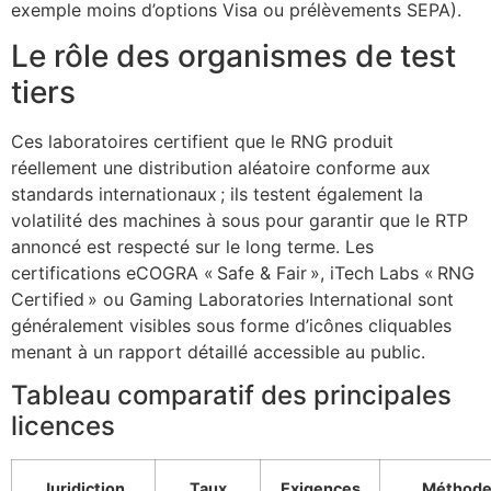
exemple moins d’options Visa ou prélèvements SEPA).
Le rôle des organismes de test
tiers
Ces laboratoires certifient que le RNG produit
réellement une distribution aléatoire conforme aux
standards internationaux ; ils testent également la
volatilité des machines à sous pour garantir que le RTP
annoncé est respecté sur le long terme. Les
certifications eCOGRA « Safe & Fair », iTech Labs « RNG
Certified » ou Gaming Laboratories International sont
généralement visibles sous forme d’icônes cliquables
menant à un rapport détaillé accessible au public.
Tableau comparatif des principales
licences
Juridiction
Taux
Exigences
Méthode