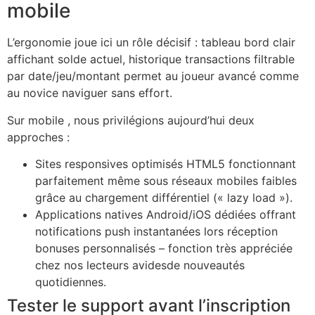
mobile
L’ergonomie joue ici un rôle décisif : tableau bord clair
affichant solde actuel, historique transactions filtrable
par date/jeu/montant permet au joueur avancé comme
au novice naviguer sans effort.
Sur mobile , nous privilégions aujourd’hui deux
approches :
Sites responsives optimisés HTML5 fonctionnant
parfaitement même sous réseaux mobiles faibles
grâce au chargement différentiel (« lazy load »).
Applications natives Android/iOS dédiées offrant
notifications push instantanées lors réception
bonuses personnalisés – fonction très appréciée
chez nos lecteurs avidesde nouveautés
quotidiennes.​
Tester le support avant l’inscription