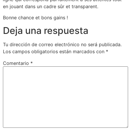
en jouant dans un cadre sûr et transparent.
Bonne chance et bons gains !
Deja una respuesta
Tu dirección de correo electrónico no será publicada.
Los campos obligatorios están marcados con
*
Comentario
*