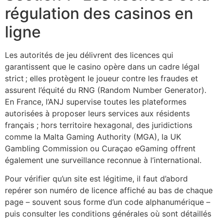
régulation des casinos en
ligne
Les autorités de jeu délivrent des licences qui
garantissent que le casino opère dans un cadre légal
strict ; elles protègent le joueur contre les fraudes et
assurent l’équité du RNG (Random Number Generator).
En France, l’ANJ supervise toutes les plateformes
autorisées à proposer leurs services aux résidents
français ; hors territoire hexagonal, des juridictions
comme la Malta Gaming Authority (MGA), la UK
Gambling Commission ou Curaçao eGaming offrent
également une surveillance reconnue à l’international.
Pour vérifier qu’un site est légitime, il faut d’abord
repérer son numéro de licence affiché au bas de chaque
page – souvent sous forme d’un code alphanumérique –
puis consulter les conditions générales où sont détaillés