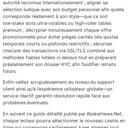
autorité reconnue internationalement ; aligner sa
sélection ludique avec son budget personnel afin qu’elle
corresponde réellement à son style—que ce soit
low‑stake slots ultra‑volatiles ou high‑roller tables
premium ; décrypter minutieusement chaque offre
promotionnelle pour éviter pièges cachés tels quotas
temporels courts ou plafonds restrictifs ; sécuriser
chacune des transactions via SSL/TLS combiné aux
méthodes fiables listées ci‑dessus tout en préparant
préalablement son dossier KYC afin fluidifier retraits
futurs.
Enfin veillez scrupuleusement au niveau du support
client ainsi qu’à l’expérience utilisateur globale—un
service réactif garantit résolution rapide face aux
problèmes éventuels.
En suivant ce guide détaillé publié par
Basketnews.Net
,
chaque lecteur pourra sélectionner le
nouveau casino en
ligne
qui correspond parfaitement à ses attentes tout