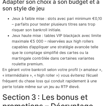
Adapter son choix à son budget et à
son style de jeu
Jeux à faible mise : slots avec pari minimum €0,10
– parfaits pour tester plusieurs titres sans trop
risquer son bankroll initiale.
Jeux haute mise : tables VIP blackjack avec limite
maximale €5 000 – réservées aux high rollers
capables d’appliquer une stratégie avancée telle
que le comptage simplifié des cartes ou la
martingale contrôlée dans certaines variantes
roulette premium.
En gérant votre bankroll selon votre profil (« amateur »,
« intermédiaire », « high roller ») vous éviterez l’écueil
fréquent du chase loss qui conduit rapidement à une
perte totale même sur un jeu au RTP élevé.
Section 3 : Les bonus et