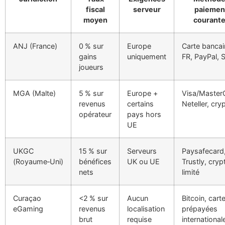
fiscal
serveur
paiemen
moyen
courant
ANJ (France)
0 % sur
Europe
Carte bancai
gains
uniquement
FR, PayPal, Sk
joueurs
MGA (Malte)
5 % sur
Europe +
Visa/Master
revenus
certains
Neteller, cry
opérateur
pays hors
UE
UKGC
15 % sur
Serveurs
Paysafecard
(Royaume‑Uni)
bénéfices
UK ou UE
Trustly, cryp
nets
limité
Curaçao
<2 % sur
Aucun
Bitcoin, cart
eGaming
revenus
localisation
prépayées
brut
requise
international