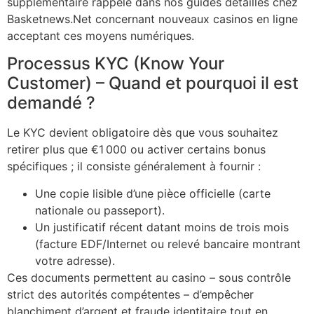
supplémentaire rappelé dans nos guides détaillés chez
Basketnews.Net concernant nouveaux casinos en ligne
acceptant ces moyens numériques.
Processus KYC (Know Your
Customer) – Quand et pourquoi il est
demandé ?
Le KYC devient obligatoire dès que vous souhaitez
retirer plus que €1 000 ou activer certains bonus
spécifiques ; il consiste généralement à fournir :
Une copie lisible d’une pièce officielle (carte
nationale ou passeport).
Un justificatif récent datant moins de trois mois
(facture EDF/Internet ou relevé bancaire montrant
votre adresse).
Ces documents permettent au casino – sous contrôle
strict des autorités compétentes – d’empêcher
blanchiment d’argent et fraude identitaire tout en