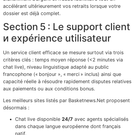
accélérant ultérieurement vos retraits lorsque votre
dossier est déjà complet.
Section 5 : Le support client
и expérience utilisateur
Un service client efficace se mesure surtout via trois
critères clés : temps moyen réponse (<​2 minutes via
chat live), niveau linguistique adapté au public
francophone (« bonjour », « merci » inclus) ainsi que
capacité réelle à résoudre rapidement disputes relatives
aux paiements ou aux conditions bonus.
Les meilleurs sites listés par Basketnews.Net proposent
désormais :
Chat live disponible
24/7
avec agents spécialisés
dans chaque langue européenne dont français
natif.