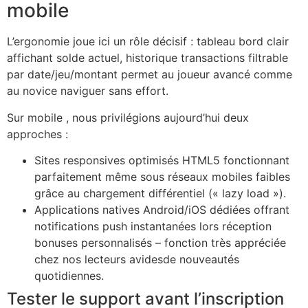
mobile
L’ergonomie joue ici un rôle décisif : tableau bord clair
affichant solde actuel, historique transactions filtrable
par date/jeu/montant permet au joueur avancé comme
au novice naviguer sans effort.
Sur mobile , nous privilégions aujourd’hui deux
approches :
Sites responsives optimisés HTML5 fonctionnant
parfaitement même sous réseaux mobiles faibles
grâce au chargement différentiel (« lazy load »).
Applications natives Android/iOS dédiées offrant
notifications push instantanées lors réception
bonuses personnalisés – fonction très appréciée
chez nos lecteurs avidesde nouveautés
quotidiennes.​
Tester le support avant l’inscription