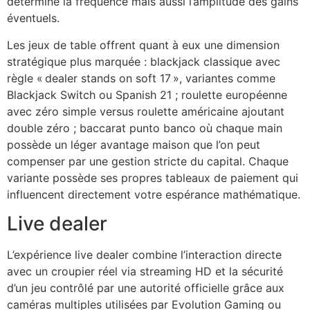
détermine la fréquence mais aussi l’amplitude des gains
éventuels.
Les jeux de table offrent quant à eux une dimension
stratégique plus marquée : blackjack classique avec
règle « dealer stands on soft 17 », variantes comme
Blackjack Switch ou Spanish 21 ; roulette européenne
avec zéro simple versus roulette américaine ajoutant
double zéro ; baccarat punto banco où chaque main
possède un léger avantage maison que l’on peut
compenser par une gestion stricte du capital. Chaque
variante possède ses propres tableaux de paiement qui
influencent directement votre espérance mathématique.​
Live dealer
L’expérience live dealer combine l’interaction directe
avec un croupier réel via streaming HD et la sécurité
d’un jeu contrôlé par une autorité officielle grâce aux
caméras multiples utilisées par Evolution Gaming ou