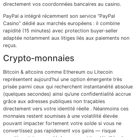
directement vos coordonnées bancaires au casino.
PayPal a intégré récemment son service “PayPal
Casino” dédié aux marchés européens : il combine
rapidité (15 minutes) avec protection buyer‑seller
adaptée notamment aux litiges liés aux paiements non
reçus.
Crypto‑monnaies
Bitcoin & altcoins comme Ethereum ou Litecoin
représentent aujourd’hui une option émergente très
prisée parmi ceux qui recherchent instantanéité absolue
(quelques secondes) ainsi qu’une confidentialité accrue
grâce aux adresses publiques non traçables
directement vers votre identité réelle . Néanmoins ces
monnaies restent soumises à une volatilité élevée
pouvant impacter fortement votre solde si vous ne
convertissez pas rapidement vos gains — risque