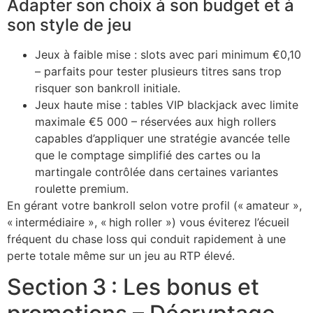
Adapter son choix à son budget et à
son style de jeu
Jeux à faible mise : slots avec pari minimum €0,10
– parfaits pour tester plusieurs titres sans trop
risquer son bankroll initiale.
Jeux haute mise : tables VIP blackjack avec limite
maximale €5 000 – réservées aux high rollers
capables d’appliquer une stratégie avancée telle
que le comptage simplifié des cartes ou la
martingale contrôlée dans certaines variantes
roulette premium.
En gérant votre bankroll selon votre profil (« amateur »,
« intermédiaire », « high roller ») vous éviterez l’écueil
fréquent du chase loss qui conduit rapidement à une
perte totale même sur un jeu au RTP élevé.
Section 3 : Les bonus et