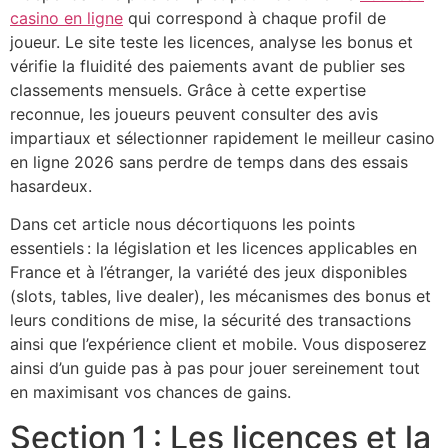
casino en ligne
qui correspond à chaque profil de
joueur. Le site teste les licences, analyse les bonus et
vérifie la fluidité des paiements avant de publier ses
classements mensuels. Grâce à cette expertise
reconnue, les joueurs peuvent consulter des avis
impartiaux et sélectionner rapidement le meilleur casino
en ligne 2026 sans perdre de temps dans des essais
hasardeux.
Dans cet article nous décortiquons les points
essentiels : la législation et les licences applicables en
France et à l’étranger, la variété des jeux disponibles
(slots, tables, live dealer), les mécanismes des bonus et
leurs conditions de mise, la sécurité des transactions
ainsi que l’expérience client et mobile. Vous disposerez
ainsi d’un guide pas à pas pour jouer sereinement tout
en maximisant vos chances de gains.
Section 1 : Les licences et la