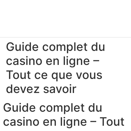
Guide complet du
casino en ligne –
Tout ce que vous
devez savoir
Guide complet du
casino en ligne – Tout