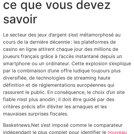
ce que vous devez
savoir
Le secteur des jeux d’argent s’est métamorphosé au
cours de la dernière décennie : les plateformes de
casino en ligne attirent chaque jour des millions de
joueurs français grâce à l’accès instantané depuis un
smartphone ou un ordinateur. Cette explosion s’explique
par la combinaison d’une offre ludique toujours plus
diversifiée, de technologies de streaming haute
définition et de réglementations européennes qui
rassurent le public. En conséquence, le choix d’un site
fiable n’est plus anodin ; il doit être guidé par des
critères précis afin d’éviter les arnaques et les
mauvaises surprises fiscales.
Basketnews.Net s’est imposé comme le comparateur
indépendant le plus complet pour identifier le
nouveau