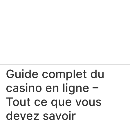
Guide complet du
casino en ligne –
Tout ce que vous
devez savoir