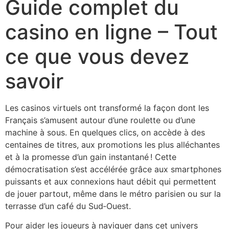
Guide complet du
casino en ligne – Tout
ce que vous devez
savoir
Les casinos virtuels ont transformé la façon dont les
Français s’amusent autour d’une roulette ou d’une
machine à sous. En quelques clics, on accède à des
centaines de titres, aux promotions les plus alléchantes
et à la promesse d’un gain instantané ! Cette
démocratisation s’est accélérée grâce aux smartphones
puissants et aux connexions haut débit qui permettent
de jouer partout, même dans le métro parisien ou sur la
terrasse d’un café du Sud‑Ouest.
Pour aider les joueurs à naviguer dans cet univers