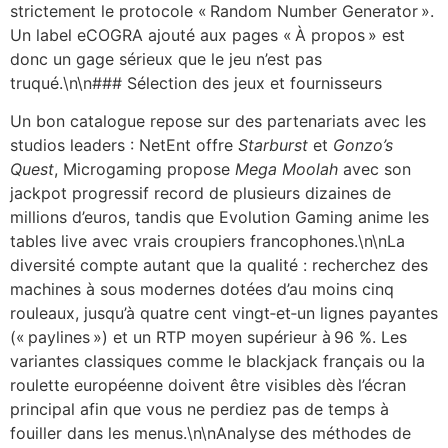
strictement le protocole « Random Number Generator ».
Un label eCOGRA ajouté aux pages « À propos » est
donc un gage sérieux que le jeu n’est pas
truqué.\n\n### Sélection des jeux et fournisseurs
Un bon catalogue repose sur des partenariats avec les
studios leaders : NetEnt offre
Starburst
et
Gonzo’s
Quest
, Microgaming propose
Mega Moolah
avec son
jackpot progressif record de plusieurs dizaines de
millions d’euros, tandis que Evolution Gaming anime les
tables live avec vrais croupiers francophones.\n\nLa
diversité compte autant que la qualité : recherchez des
machines à sous modernes dotées d’au moins cinq
rouleaux, jusqu’à quatre cent vingt‑et‑un lignes payantes
(« paylines ») et un RTP moyen supérieur à 96 %. Les
variantes classiques comme le blackjack français ou la
roulette européenne doivent être visibles dès l’écran
principal afin que vous ne perdiez pas de temps à
fouiller dans les menus.\n\nAnalyse des méthodes de