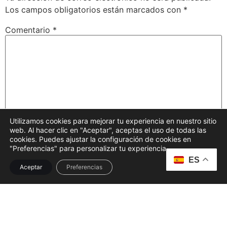
Los campos obligatorios están marcados con
*
Comentario
*
Utilizamos cookies para mejorar tu experiencia en nuestro sitio
web. Al hacer clic en "Aceptar", aceptas el uso de todas las
cookies. Puedes ajustar la configuración de cookies en
"Preferencias" para personalizar tu experiencia.
Nombre
*
ES
Aceptar
Preferencias
Correo electrónico
*