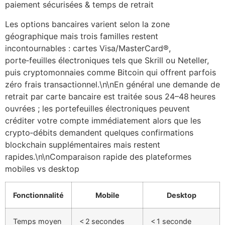
paiement sécurisées & temps de retrait
Les options bancaires varient selon la zone
géographique mais trois familles restent
incontournables : cartes Visa/MasterCard®,
porte‑feuilles électroniques tels que Skrill ou Neteller,
puis cryptomonnaies comme Bitcoin qui offrent parfois
zéro frais transactionnel.\n\nEn général une demande de
retrait par carte bancaire est traitée sous 24–48 heures
ouvrées ; les portefeuilles électroniques peuvent
créditer votre compte immédiatement alors que les
crypto‑débits demandent quelques confirmations
blockchain supplémentaires mais restent
rapides.\n\nComparaison rapide des plateformes
mobiles vs desktop
Fonctionnalité
Mobile
Desktop
Temps moyen
< 2 secondes
< 1 seconde