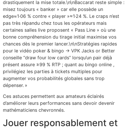
drastiquement la mise totale.\n\nBaccarat reste simple :
misez toujours « banker » car elle possède un
edge≈1·06 % contre « player »≈1·24 %. Le craps n’est
pas très répandu chez tous les opérateurs mais
certaines salles live proposent « Pass Line » où une
bonne compréhension du tirage initial maximise vos
chances dès le premier lancer.\n\nStratégies rapides
pour le vidéo poker & bingo → VPK Jacks or Better
conseille “draw four low cards” lorsqu’un pair déjà
présent assure ≥99 % RTP ; quant au bingo online ,
privilégiez les parties à tickets multiples pour
augmenter vos probabilités globales sans trop
dépenser. »
Ces astuces permettent aux amateurs éclairés
d’améliorer leurs performances sans devoir devenir
mathématiciens chevronnés.
Jouer responsablement et