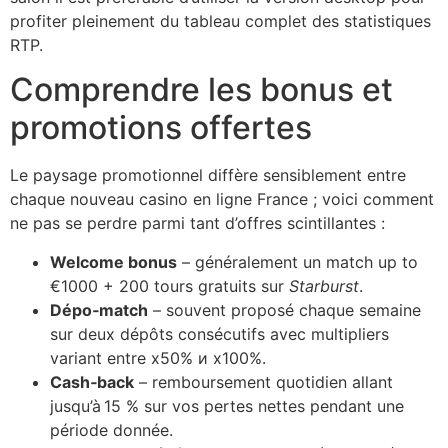
profiter pleinement du tableau complet des statistiques
RTP.
Comprendre les bonus et
promotions offertes
Le paysage promotionnel diffère sensiblement entre
chaque nouveau casino en ligne France ; voici comment
ne pas se perdre parmi tant d’offres scintillantes :
Welcome bonus
– généralement un match up to
€1000 + 200 tours gratuits sur
Starburst
.
Dépo‑match
– souvent proposé chaque semaine
sur deux dépôts consécutifs avec multipliers
variant entre x50% и x100%.
Cash‑back
– remboursement quotidien allant
jusqu’à 15 % sur vos pertes nettes pendant une
période donnée.