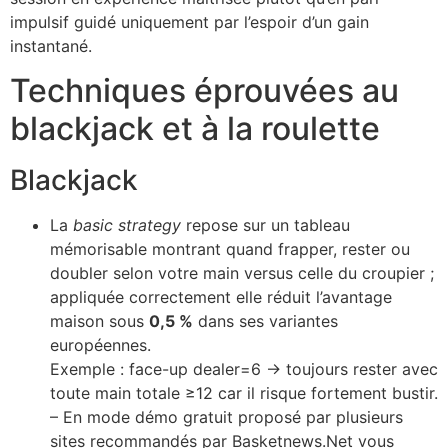
impulsif guidé uniquement par l’espoir d’un gain
instantané.
Techniques éprouvées au
blackjack et à la roulette
Blackjack
La
basic strategy
repose sur un tableau
mémorisable montrant quand frapper, rester ou
doubler selon votre main versus celle du croupier ;
appliquée correctement elle réduit l’avantage
maison sous
0,5 %
dans ses variantes
européennes.
Exemple : face-up dealer=6 → toujours rester avec
toute main totale ≥12 car il risque fortement bustir.
– En mode démo gratuit proposé par plusieurs
sites recommandés par Basketnews.Net vous