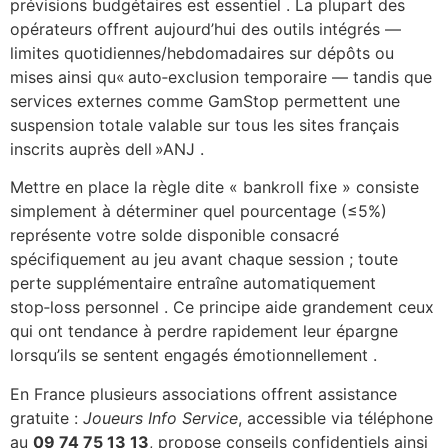
prévisions budgétaires est essentiel . La plupart des
opérateurs offrent aujourd’hui des outils intégrés —
limites quotidiennes/hebdomadaires sur dépôts ou
mises ainsi qu« auto‑exclusion temporaire — tandis que
services externes comme GamStop permettent une
suspension totale valable sur tous les sites français
inscrits auprès dell »ANJ .
Mettre en place la règle dite « bankroll fixe » consiste
simplement à déterminer quel pourcentage (≤5%)
représente votre solde disponible consacré
spécifiquement au jeu avant chaque session ; toute
perte supplémentaire entraîne automatiquement
stop‑loss personnel . Ce principe aide grandement ceux
qui ont tendance à perdre rapidement leur épargne
lorsqu’ils se sentent engagés émotionnellement .
En France plusieurs associations offrent assistance
gratuite :
Joueurs Info Service
, accessible via téléphone
au
09 74 75 13 13
, propose conseils confidentiels ainsi