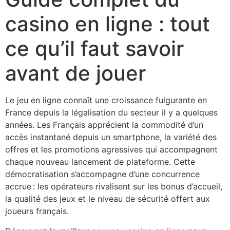
casino en ligne : tout
ce qu’il faut savoir
avant de jouer
Le jeu en ligne connaît une croissance fulgurante en
France depuis la légalisation du secteur il y a quelques
années. Les Français apprécient la commodité d’un
accès instantané depuis un smartphone, la variété des
offres et les promotions agressives qui accompagnent
chaque nouveau lancement de plateforme. Cette
démocratisation s’accompagne d’une concurrence
accrue : les opérateurs rivalisent sur les bonus d’accueil,
la qualité des jeux et le niveau de sécurité offert aux
joueurs français.