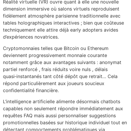
Réalité virtuelle (VR) ouvre quant à elle une nouvelle
dimension immersive où salons virtuels reproduisent
fidèlement atmosphère parisienne traditionnelle avec
tables holographiques interactives ; bien que coûteuse
techniquement elle attire déjà early adopters avides
d’expériences novatrices.
Cryptomonnaies telles que Bitcoin ou Ethereum
deviennent progressivement monnaie courante
notamment grâce aux avantages suivants : anonymat
partiel renforcé , frais réduits voire nuls , délais
quasi‑instantanés tant côté dépôt que retrait… Cela
répond particulièrement aux joueurs soucieux
confidentialité financière.
L’intelligence artificielle alimente désormais chatbots
capables non seulement répondre immédiatement aux
requêtes FAQ mais aussi personnaliser suggestions
promotionnelles basées sur historique individuel tout en
détectant comportements problématiques via