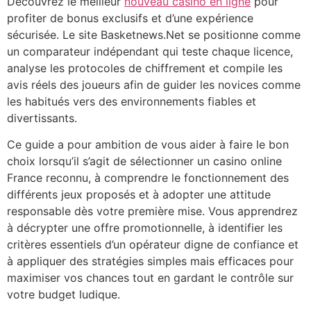
Découvrez le meilleur
nouveau casino en ligne
pour
profiter de bonus exclusifs et d’une expérience
sécurisée. Le site Basketnews.Net se positionne comme
un comparateur indépendant qui teste chaque licence,
analyse les protocoles de chiffrement et compile les
avis réels des joueurs afin de guider les novices comme
les habitués vers des environnements fiables et
divertissants.
Ce guide a pour ambition de vous aider à faire le bon
choix lorsqu’il s’agit de sélectionner un casino online
France reconnu, à comprendre le fonctionnement des
différents jeux proposés et à adopter une attitude
responsable dès votre première mise. Vous apprendrez
à décrypter une offre promotionnelle, à identifier les
critères essentiels d’un opérateur digne de confiance et
à appliquer des stratégies simples mais efficaces pour
maximiser vos chances tout en gardant le contrôle sur
votre budget ludique.