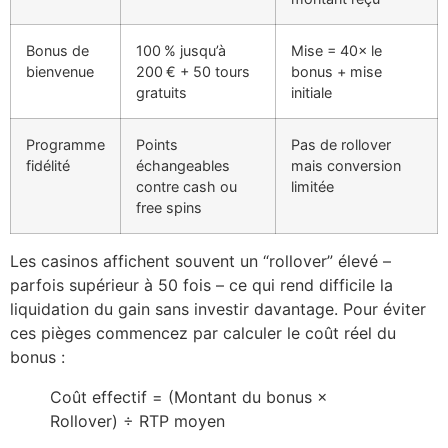
Bonus de
100 % jusqu’à
Mise = 40× le
bienvenue
200 € + 50 tours
bonus + mise
gratuits
initiale
Programme
Points
Pas de rollover
fidélité
échangeables
mais conversion
contre cash ou
limitée
free spins
Les casinos affichent souvent un “rollover” élevé –
parfois supérieur à 50 fois – ce qui rend difficile la
liquidation du gain sans investir davantage. Pour éviter
ces pièges commencez par calculer le coût réel du
bonus :
Coût effectif = (Montant du bonus ×
Rollover) ÷ RTP moyen