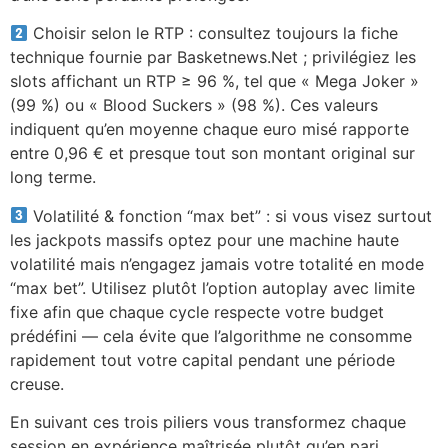
Choisir selon le RTP : consultez toujours la fiche
technique fournie par Basketnews.Net ; privilégiez les
slots affichant un RTP ≥ 96 %, tel que « Mega Joker »
(99 %) ou « Blood Suckers » (98 %). Ces valeurs
indiquent qu’en moyenne chaque euro misé rapporte
entre 0,96 € et presque tout son montant original sur
long terme.
Volatilité & fonction “max bet” : si vous visez surtout
les jackpots massifs optez pour une machine haute
volatilité mais n’engagez jamais votre totalité en mode
“max bet”. Utilisez plutôt l’option autoplay avec limite
fixe afin que chaque cycle respecte votre budget
prédéfini — cela évite que l’algorithme ne consomme
rapidement tout votre capital pendant une période
creuse.
En suivant ces trois piliers vous transformez chaque
session en expérience maîtrisée plutôt qu’en pari