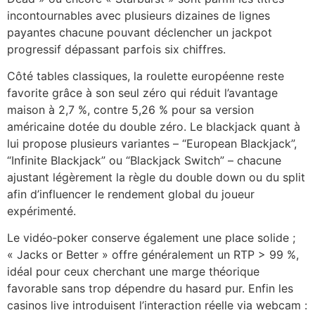
incontournables avec plusieurs dizaines de lignes
payantes chacune pouvant déclencher un jackpot
progressif dépassant parfois six chiffres.
Côté tables classiques, la roulette européenne reste
favorite grâce à son seul zéro qui réduit l’avantage
maison à 2,7 %, contre 5,26 % pour sa version
américaine dotée du double zéro. Le blackjack quant à
lui propose plusieurs variantes – “European Blackjack”,
“Infinite Blackjack” ou “Blackjack Switch” – chacune
ajustant légèrement la règle du double down ou du split
afin d’influencer le rendement global du joueur
expérimenté.
Le vidéo‑poker conserve également une place solide ;
« Jacks or Better » offre généralement un RTP > 99 %,
idéal pour ceux cherchant une marge théorique
favorable sans trop dépendre du hasard pur. Enfin les
casinos live introduisent l’interaction réelle via webcam :