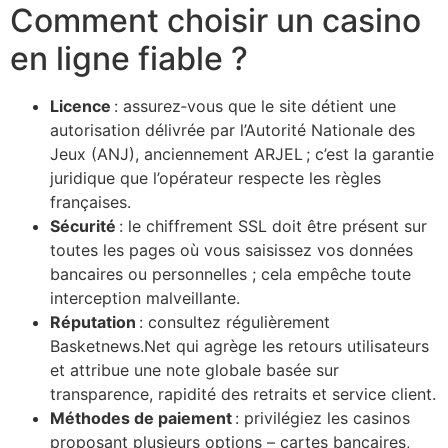
Comment choisir un casino
en ligne fiable ?
Licence
: assurez‑vous que le site détient une
autorisation délivrée par l’Autorité Nationale des
Jeux (ANJ), anciennement ARJEL ; c’est la garantie
juridique que l’opérateur respecte les règles
françaises.
Sécurité
: le chiffrement SSL doit être présent sur
toutes les pages où vous saisissez vos données
bancaires ou personnelles ; cela empêche toute
interception malveillante.
Réputation
: consultez régulièrement
Basketnews.Net qui agrège les retours utilisateurs
et attribue une note globale basée sur
transparence, rapidité des retraits et service client.
Méthodes de paiement
: privilégiez les casinos
proposant plusieurs options – cartes bancaires,