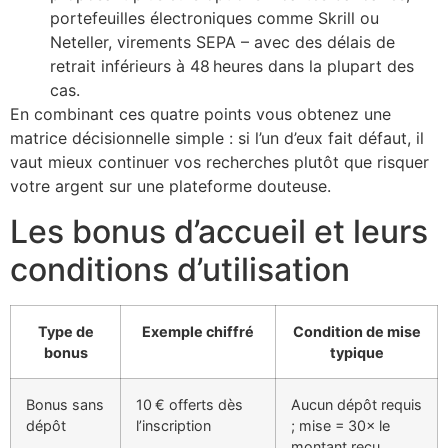
portefeuilles électroniques comme Skrill ou
Neteller, virements SEPA – avec des délais de
retrait inférieurs à 48 heures dans la plupart des
cas.
En combinant ces quatre points vous obtenez une
matrice décisionnelle simple : si l’un d’eux fait défaut, il
vaut mieux continuer vos recherches plutôt que risquer
votre argent sur une plateforme douteuse.
Les bonus d’accueil et leurs
conditions d’utilisation
Type de
Exemple chiffré
Condition de mise
bonus
typique
Bonus sans
10 € offerts dès
Aucun dépôt requis
dépôt
l’inscription
; mise = 30× le
montant reçu