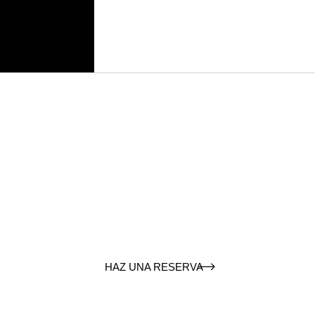
HAZ UNA RESERVA