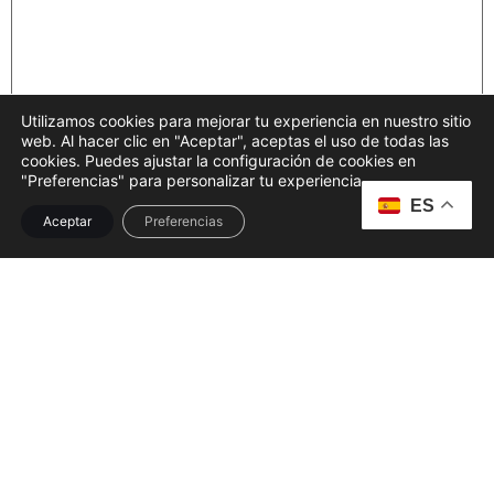
Utilizamos cookies para mejorar tu experiencia en nuestro sitio
web. Al hacer clic en "Aceptar", aceptas el uso de todas las
cookies. Puedes ajustar la configuración de cookies en
"Preferencias" para personalizar tu experiencia.
Nombre
*
ES
Aceptar
Preferencias
Correo electrónico
*
Web
Guarda mi nombre, correo electrónico y web en este
navegador para la próxima vez que comente.