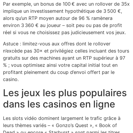
Par exemple, un bonus de 100 € avec un rollover de 35x
implique un investissement hypothétique de 3 500 €,
alors qu’un RTP moyen autour de 96 % ramènera
environ 3 360 € au joueur – soit peu ou pas de profit
réel si vous ne choisissez pas judicieusement vos jeux.
Astuce : limitez-vous aux offres dont le rollover
n’excède pas 30× et privilégiez celles incluant des tours
gratuits sur des machines ayant un RTP supérieur à 97
% ; vous optimisez ainsi votre capital initial tout en
profitant pleinement du coup d’envoi offert par le
casino.
Les jeux les plus populaires
dans les casinos en ligne
Les slots vidéo dominent largement le trafic grâce à
leurs thèmes variés – « Gonzo’s Quest », « Book of
Dead » ou encore « Starburst » sont parmi les titres