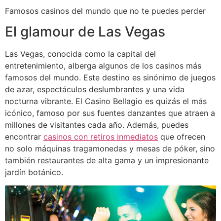
Famosos casinos del mundo que no te puedes perder
El glamour de Las Vegas
Las Vegas, conocida como la capital del
entretenimiento, alberga algunos de los casinos más
famosos del mundo. Este destino es sinónimo de juegos
de azar, espectáculos deslumbrantes y una vida
nocturna vibrante. El Casino Bellagio es quizás el más
icónico, famoso por sus fuentes danzantes que atraen a
millones de visitantes cada año. Además, puedes
encontrar
casinos con retiros inmediatos
que ofrecen
no solo máquinas tragamonedas y mesas de póker, sino
también restaurantes de alta gama y un impresionante
jardín botánico.