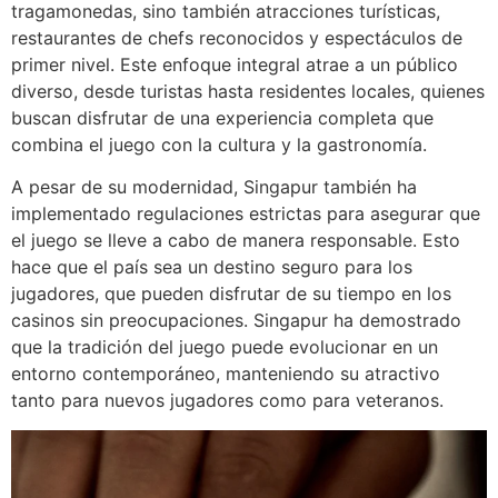
tragamonedas, sino también atracciones turísticas,
restaurantes de chefs reconocidos y espectáculos de
primer nivel. Este enfoque integral atrae a un público
diverso, desde turistas hasta residentes locales, quienes
buscan disfrutar de una experiencia completa que
combina el juego con la cultura y la gastronomía.
A pesar de su modernidad, Singapur también ha
implementado regulaciones estrictas para asegurar que
el juego se lleve a cabo de manera responsable. Esto
hace que el país sea un destino seguro para los
jugadores, que pueden disfrutar de su tiempo en los
casinos sin preocupaciones. Singapur ha demostrado
que la tradición del juego puede evolucionar en un
entorno contemporáneo, manteniendo su atractivo
tanto para nuevos jugadores como para veteranos.