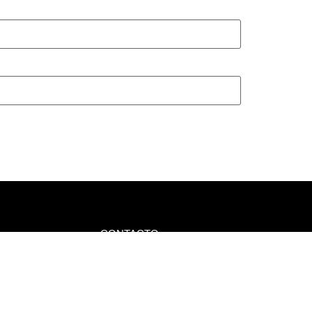
CONTACTO
H - 15:30H
C/ Arquebisbe Polou, 5 46701
Gandia, Valencia
errado