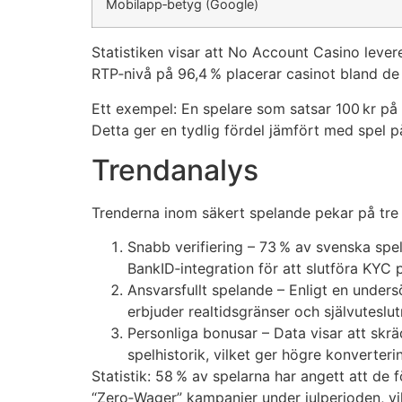
Mobilapp‑betyg (Google)
Statistiken visar att No Account Casino lever
RTP‑nivå på 96,4 % placerar casinot bland de 
Ett exempel: En spelare som satsar 100 kr på 
Detta ger en tydlig fördel jämfört med spel 
Trendanalys
Trenderna inom säkert spelande pekar på tre 
Snabb verifiering – 73 % av svenska spel
BankID‑integration för att slutföra KYC 
Ansvarsfullt spelande – Enligt en under
erbjuder realtidsgränser och självuteslut
Personliga bonusar – Data visar att skr
spelhistorik, vilket ger högre konverteri
Statistik: 58 % av spelarna har angett att d
“Zero‑Wager” kampanjer under julperioden, vi