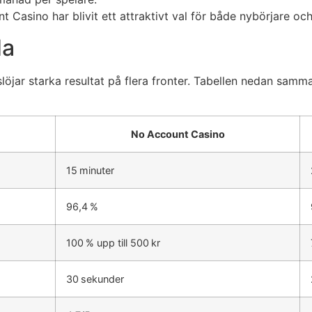
 Casino har blivit ett attraktivt val för både nybörjare och
da
jar starka resultat på flera fronter. Tabellen nedan samma
No Account Casino
15 minuter
96,4 %
100 % upp till 500 kr
30 sekunder