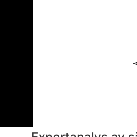
H
Expertanalys av s