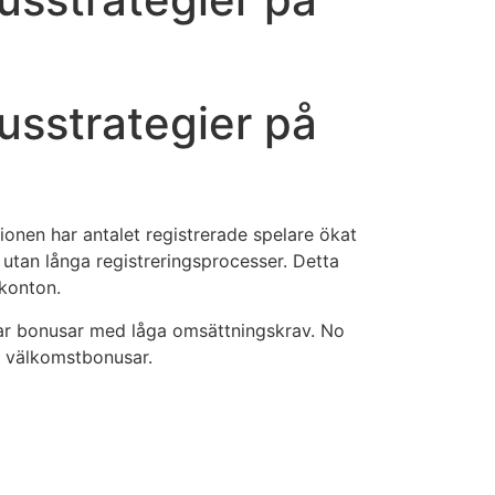
usstrategier på
ionen har antalet registrerade spelare ökat
 utan långa registreringsprocesser. Detta
 konton.
erar bonusar med låga omsättningskrav. No
a välkomstbonusar.