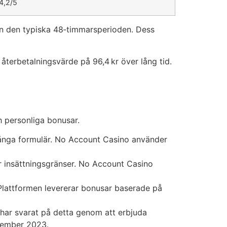
4,2/5
 än den typiska 48‑timmarsperioden. Dess
återbetalningsvärde på 96,4 kr över lång tid.
h personliga bonusar.
i långa formulär. No Account Casino använder
r insättningsgränser. No Account Casino
 Plattformen levererar bonusar baserade på
 har svarat på detta genom att erbjuda
ecember 2023.