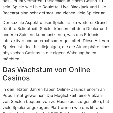
das Gefühl vermittelt, tatsächlich in einem Casino zu
sein. Spiele wie Live-Roulette, Live-Blackjack und Live-
Baccarat sind sehr gefragt und ziehen viele Spieler an.
Der soziale Aspekt dieser Spiele ist ein weiterer Grund
für ihre Beliebtheit. Spieler können mit dem Dealer und
anderen Spielern kommunizieren, was das Erlebnis
interaktiver und unterhaltsamer gestaltet. Diese Art von
Spielen ist ideal für diejenigen, die die Atmosphäre eines
physischen Casinos in die eigene Wohnung holen
möchten.
Das Wachstum von Online-
Casinos
In den letzten Jahren haben Online-Casinos enorm an
Popularität gewonnen. Die Möglichkeit, eine Vielzahl
von Spielen bequem von zu Hause aus zu genießen, hat
viele Spieler angezogen. Plattformen wie das librabet