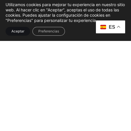
Utilizamos cookies para mejorar tu experiencia en nuestro sitio
web. Al hacer clic en "Aceptar", aceptas el uso de todas las
Disfruta de una experiencia culinaria única, donde nuestra
cookies. Puedes ajustar la configuración de cookies en
cocina mediterránea se fusiona con ingredientes locales,
"Preferencias" para personalizar tu experiencia.
frescos y una atención cálida
ES
Aceptar
Preferencias
FACEBOOK
HORARIO
Lunes a Viernes
13:30H - 15:30H
Sábado y Domingo
Cerrado
CONTACTO
C/ Arquebisbe Polou, 5 46701 Gandia, Valencia