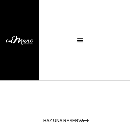
HAZ UNA RESERVA