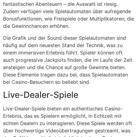
fantastischen Abenteuern – die Auswahl ist riesig.
Zudem verfügen viele Spielautomaten über aufregende
Bonusfunktionen, wie Freispiele oder Multiplikatoren, die
die Gewinnchancen erhöhen.
Die Grafik und der Sound dieser Spielautomaten sind
häufig auf dem neuesten Stand der Technik, was zu
einem immersiven Erlebnis führt. Spieler können oft
auch progressive Jackpots finden, die im Laufe der Zeit
ansteigen und die Chance auf große Gewinne bieten.
Diese Elemente tragen dazu bei, dass Spielautomaten
bei Casino-Besuchern so beliebt sind.
Live-Dealer-Spiele
Live-Dealer-Spiele bieten ein authentisches Casino-
Erlebnis, das es Spielern ermöglicht, in Echtzeit mit
echten Dealern zu interagieren. Diese Spiele werden oft
über hochwertige Videoübertragungen gestreamt, was