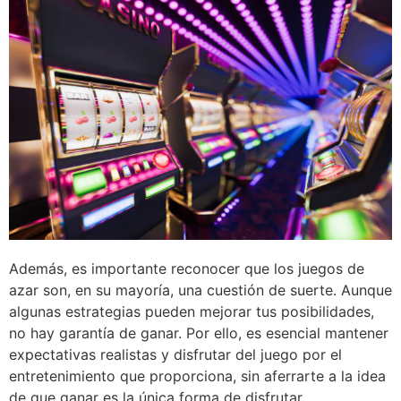
Además, es importante reconocer que los juegos de
azar son, en su mayoría, una cuestión de suerte. Aunque
algunas estrategias pueden mejorar tus posibilidades,
no hay garantía de ganar. Por ello, es esencial mantener
expectativas realistas y disfrutar del juego por el
entretenimiento que proporciona, sin aferrarte a la idea
de que ganar es la única forma de disfrutar.