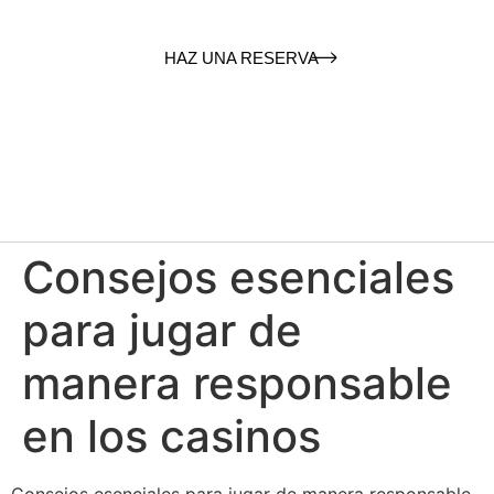
HAZ UNA RESERVA
Consejos esenciales
para jugar de
manera responsable
en los casinos
Consejos esenciales para jugar de manera responsable