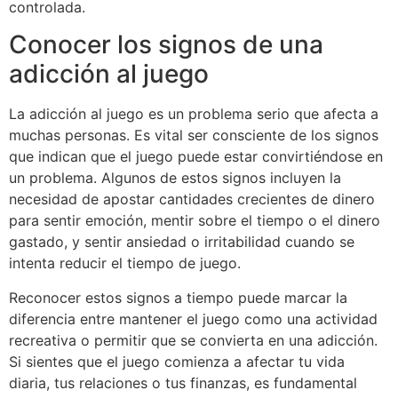
controlada.
Conocer los signos de una
adicción al juego
La adicción al juego es un problema serio que afecta a
muchas personas. Es vital ser consciente de los signos
que indican que el juego puede estar convirtiéndose en
un problema. Algunos de estos signos incluyen la
necesidad de apostar cantidades crecientes de dinero
para sentir emoción, mentir sobre el tiempo o el dinero
gastado, y sentir ansiedad o irritabilidad cuando se
intenta reducir el tiempo de juego.
Reconocer estos signos a tiempo puede marcar la
diferencia entre mantener el juego como una actividad
recreativa o permitir que se convierta en una adicción.
Si sientes que el juego comienza a afectar tu vida
diaria, tus relaciones o tus finanzas, es fundamental