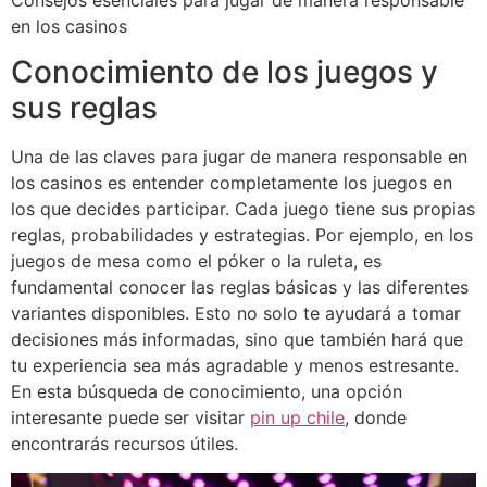
en los casinos
Conocimiento de los juegos y
sus reglas
Una de las claves para jugar de manera responsable en
los casinos es entender completamente los juegos en
los que decides participar. Cada juego tiene sus propias
reglas, probabilidades y estrategias. Por ejemplo, en los
juegos de mesa como el póker o la ruleta, es
fundamental conocer las reglas básicas y las diferentes
variantes disponibles. Esto no solo te ayudará a tomar
decisiones más informadas, sino que también hará que
tu experiencia sea más agradable y menos estresante.
En esta búsqueda de conocimiento, una opción
interesante puede ser visitar
pin up chile
, donde
encontrarás recursos útiles.