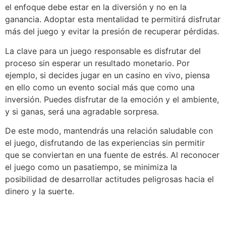
el enfoque debe estar en la diversión y no en la
ganancia. Adoptar esta mentalidad te permitirá disfrutar
más del juego y evitar la presión de recuperar pérdidas.
La clave para un juego responsable es disfrutar del
proceso sin esperar un resultado monetario. Por
ejemplo, si decides jugar en un casino en vivo, piensa
en ello como un evento social más que como una
inversión. Puedes disfrutar de la emoción y el ambiente,
y si ganas, será una agradable sorpresa.
De este modo, mantendrás una relación saludable con
el juego, disfrutando de las experiencias sin permitir
que se conviertan en una fuente de estrés. Al reconocer
el juego como un pasatiempo, se minimiza la
posibilidad de desarrollar actitudes peligrosas hacia el
dinero y la suerte.