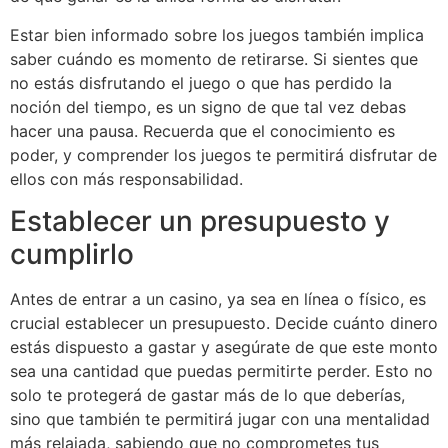
Estar bien informado sobre los juegos también implica
saber cuándo es momento de retirarse. Si sientes que
no estás disfrutando el juego o que has perdido la
noción del tiempo, es un signo de que tal vez debas
hacer una pausa. Recuerda que el conocimiento es
poder, y comprender los juegos te permitirá disfrutar de
ellos con más responsabilidad.
Establecer un presupuesto y
cumplirlo
Antes de entrar a un casino, ya sea en línea o físico, es
crucial establecer un presupuesto. Decide cuánto dinero
estás dispuesto a gastar y asegúrate de que este monto
sea una cantidad que puedas permitirte perder. Esto no
solo te protegerá de gastar más de lo que deberías,
sino que también te permitirá jugar con una mentalidad
más relajada, sabiendo que no comprometes tus