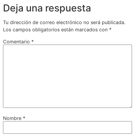
Deja una respuesta
Tu dirección de correo electrónico no será publicada.
Los campos obligatorios están marcados con
*
Comentario
*
Nombre
*