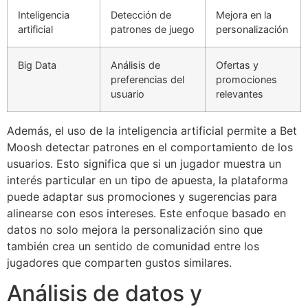
Inteligencia
Detección de
Mejora en la
artificial
patrones de juego
personalización
Big Data
Análisis de
Ofertas y
preferencias del
promociones
usuario
relevantes
Además, el uso de la inteligencia artificial permite a Bet
Moosh detectar patrones en el comportamiento de los
usuarios. Esto significa que si un jugador muestra un
interés particular en un tipo de apuesta, la plataforma
puede adaptar sus promociones y sugerencias para
alinearse con esos intereses. Este enfoque basado en
datos no solo mejora la personalización sino que
también crea un sentido de comunidad entre los
jugadores que comparten gustos similares.
Análisis de datos y