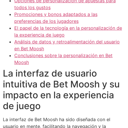
Opciones de personalización de apuestas para
todos los gustos
Promociones y bonos adaptados a las
preferencias de los jugadores
El papel de la tecnología en la personalización de
la experiencia de juego
Análisis de datos y retroalimentación del usuario
en Bet Moosh
Conclusiones sobre la personalización en Bet
Moosh
La interfaz de usuario
intuitiva de Bet Moosh y su
impacto en la experiencia
de juego
La interfaz de Bet Moosh ha sido diseñada con el
usuario en mente, facilitando la navegación y la