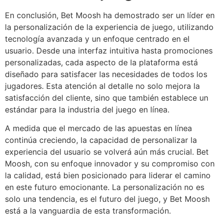
En conclusión, Bet Moosh ha demostrado ser un líder en
la personalización de la experiencia de juego, utilizando
tecnología avanzada y un enfoque centrado en el
usuario. Desde una interfaz intuitiva hasta promociones
personalizadas, cada aspecto de la plataforma está
diseñado para satisfacer las necesidades de todos los
jugadores. Esta atención al detalle no solo mejora la
satisfacción del cliente, sino que también establece un
estándar para la industria del juego en línea.
A medida que el mercado de las apuestas en línea
continúa creciendo, la capacidad de personalizar la
experiencia del usuario se volverá aún más crucial. Bet
Moosh, con su enfoque innovador y su compromiso con
la calidad, está bien posicionado para liderar el camino
en este futuro emocionante. La personalización no es
solo una tendencia, es el futuro del juego, y Bet Moosh
está a la vanguardia de esta transformación.