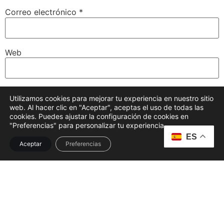
Correo electrónico
*
Web
Utilizamos cookies para mejorar tu experiencia en nuestro sitio
Guarda mi nombre, correo electrónico y web en este
web. Al hacer clic en "Aceptar", aceptas el uso de todas las
navegador para la próxima vez que comente.
cookies. Puedes ajustar la configuración de cookies en
"Preferencias" para personalizar tu experiencia.
ES
Aceptar
Preferencias