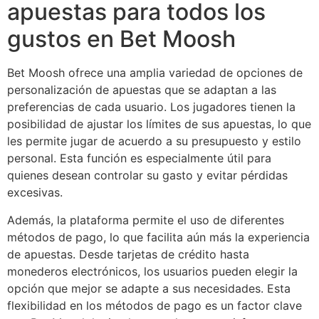
apuestas para todos los
gustos en Bet Moosh
Bet Moosh ofrece una amplia variedad de opciones de
personalización de apuestas que se adaptan a las
preferencias de cada usuario. Los jugadores tienen la
posibilidad de ajustar los límites de sus apuestas, lo que
les permite jugar de acuerdo a su presupuesto y estilo
personal. Esta función es especialmente útil para
quienes desean controlar su gasto y evitar pérdidas
excesivas.
Además, la plataforma permite el uso de diferentes
métodos de pago, lo que facilita aún más la experiencia
de apuestas. Desde tarjetas de crédito hasta
monederos electrónicos, los usuarios pueden elegir la
opción que mejor se adapte a sus necesidades. Esta
flexibilidad en los métodos de pago es un factor clave