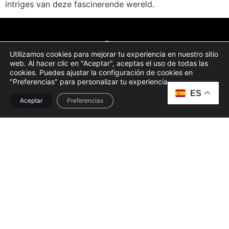
intriges van deze fascinerende wereld.
Utilizamos cookies para mejorar tu experiencia en nuestro sitio
web. Al hacer clic en "Aceptar", aceptas el uso de todas las
cookies. Puedes ajustar la configuración de cookies en
"Preferencias" para personalizar tu experiencia.
ES
Disfruta de una experiencia culinaria única, donde nuestra
Aceptar
Preferencias
cocina mediterránea se fusiona con ingredientes locales,
frescos y una atención cálida
FACEBOOK
HORARIO
Lunes a Viernes
13:30H - 15:30H
Sábado y Domingo