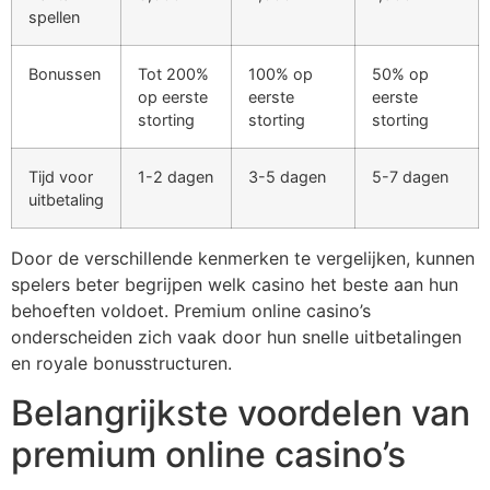
spellen
Bonussen
Tot 200%
100% op
50% op
op eerste
eerste
eerste
storting
storting
storting
Tijd voor
1-2 dagen
3-5 dagen
5-7 dagen
uitbetaling
Door de verschillende kenmerken te vergelijken, kunnen
spelers beter begrijpen welk casino het beste aan hun
behoeften voldoet. Premium online casino’s
onderscheiden zich vaak door hun snelle uitbetalingen
en royale bonusstructuren.
Belangrijkste voordelen van
premium online casino’s