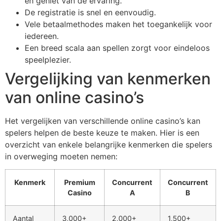
en geniet van de ervaring.
De registratie is snel en eenvoudig.
Vele betaalmethodes maken het toegankelijk voor
iedereen.
Een breed scala aan spellen zorgt voor eindeloos
speelplezier.
Vergelijking van kenmerken
van online casino’s
Het vergelijken van verschillende online casino’s kan
spelers helpen de beste keuze te maken. Hier is een
overzicht van enkele belangrijke kenmerken die spelers
in overweging moeten nemen:
Kenmerk
Premium
Concurrent
Concurrent
Casino
A
B
Aantal
3,000+
2,000+
1,500+