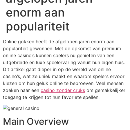
enorm aan
populariteit
Online gokken heeft de afgelopen jaren enorm aan
populariteit gewonnen. Met de opkomst van premium
online casino’s kunnen spelers nu genieten van een
uitgebreide en luxe speelervaring vanuit hun eigen huis.
Dit artikel gaat dieper in op de wereld van online
casino’s, wat ze uniek maakt en waarom spelers ervoor
kiezen om hun geluk online te beproeven. Veel mensen
zoeken naar een
casino zonder cruks
om gemakkelijker
toegang te krijgen tot hun favoriete spellen.
Main Overview